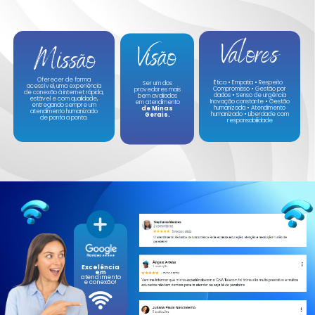
Valores
Visão
Missão
Oferecer de forma
Ética • Empatia • Respeito
Ser um dos
acessível, uma experiência
Compromisso • Gestão por
provedores mais
de conexão à internet rápida,
dados • Senso de urgência
bem avaliados
estável e com qualidade,
Inovação constante • Gestão
em atendimento
entregando sempre um
humanizada • Atendimento
de Minas
atendimento humanizado
humanizado • Liberdade com
Gerais.
de ponta a ponta.
responsabilidade
Excelência
em
atendimento
e conexão!