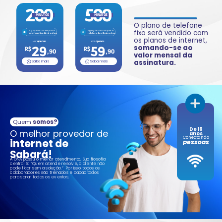
200
500
MINUTOS
MINUTOS
O plano de telefone ​
fixo será vendido com
ligações locais para
ligações locais para
telefone fixo ilimitadas.
telefone fixo ilimitadas.
os planos de internet, ​
Por
apenas
Por
apenas
somando-se ao
29
59​
R$
R$
,90
,90
valor ​mensal da
assinatura.
Saiba mais
Saiba mais
Quem
somos?
De 16
O melhor provedor de
anos
Conectando
internet de
pessoas
Sabará!
A GNA possui o melhor atendimento. Sua filosofia
central é: “Quem atende resolve, o cliente não
pode ficar sem a solução.”
Por isso, todos os
colaboradores são treinados e capacitados
para sanar todos os eventos.