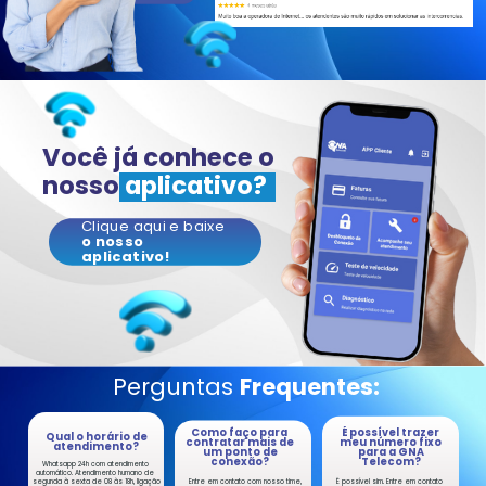
Você já conhece o
nosso
aplicativo?
Clique aqui e baixe
o nosso
aplicativo!
Perguntas
Frequentes:
Como faço para ​
É possível trazer
Qual o horário de
contratar mais de
meu ​número fixo
​atendimento?
um ​ponto de
para a ​GNA
conexão?
Telecom?
Wh
atsapp 24h com atendimento ​
automático. Atendimento humano de ​
Entre em contato com nosso time, ​
É possível sim. Entre em contato ​
segunda à sexta de 08 às 18h, ligação